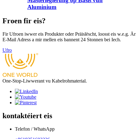
Masterlegierung op Basis vun
Aluminium
Froen fir eis?
Fir Ufroen iwwer eis Produkter oder Präislëscht, loosst eis w.e.g. Är
E-Mail Adress a mir mellen eis bannent 24 Stonnen bei Iech.
Ufro
One-Stop-Liwwerant vu Kabelrohmaterial.
kontaktéiert eis
Telefon / WhatsApp