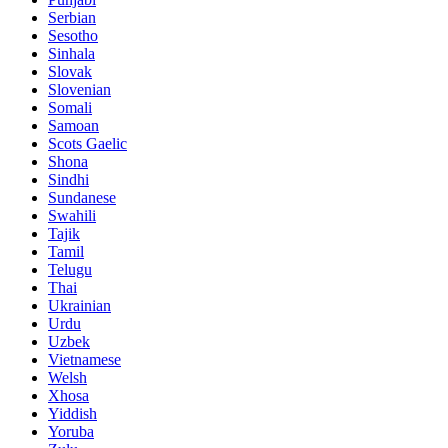
Serbian
Sesotho
Sinhala
Slovak
Slovenian
Somali
Samoan
Scots Gaelic
Shona
Sindhi
Sundanese
Swahili
Tajik
Tamil
Telugu
Thai
Ukrainian
Urdu
Uzbek
Vietnamese
Welsh
Xhosa
Yiddish
Yoruba