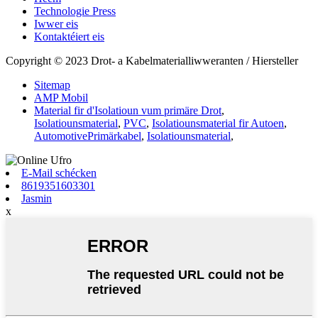
Technologie Press
Iwwer eis
Kontaktéiert eis
Copyright © 2023 Drot- a Kabelmaterialliwweranten / Hiersteller
Sitemap
AMP Mobil
Material fir d'Isolatioun vum primäre Drot
,
Isolatiounsmaterial
,
PVC
,
Isolatiounsmaterial fir Autoen
,
AutomotivePrimärkabel
,
Isolatiounsmaterial
,
E-Mail schécken
8619351603301
Jasmin
x