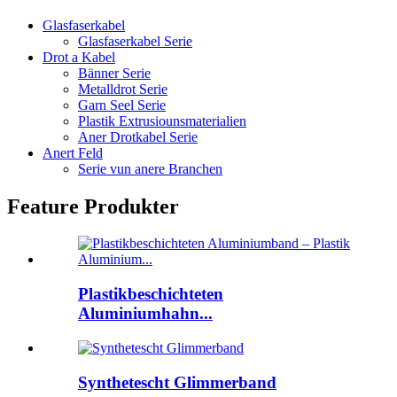
Glasfaserkabel
Glasfaserkabel Serie
Drot a Kabel
Bänner Serie
Metalldrot Serie
Garn Seel Serie
Plastik Extrusiounsmaterialien
Aner Drotkabel Serie
Anert Feld
Serie vun anere Branchen
Feature Produkter
Plastikbeschichteten
Aluminiumhahn...
Synthetescht Glimmerband