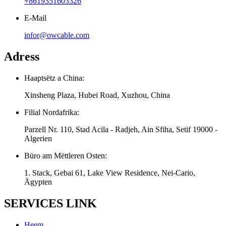
+8619351603326
E-Mail
infor@owcable.com
Adress
Haaptsëtz a China:
Xinsheng Plaza, Hubei Road, Xuzhou, China
Filial Nordafrika:
Parzell Nr. 110, Stad Acila - Radjeh, Ain Sfiha, Setif 19000 -
Algerien
Büro am Mëttleren Osten:
1. Stack, Gebai 61, Lake View Residence, Nei-Cario,
Ägypten
SERVICES LINK
Heem