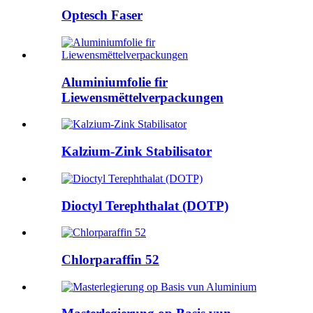
Optesch Faser
Aluminiumfolie fir
Liewensmëttelverpackungen
Kalzium-Zink Stabilisator
Dioctyl Terephthalat (DOTP)
Chlorparaffin 52