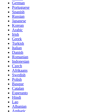
German
Portuguese
Spanish
Russian
Japanese
Korean
Arabic
Irish
Greek
Turkish
Italian
Danish
Romanian
Indonesian
Czech
Afrikaans
Swedish
Polish
Basque
Catalan
Esperanto
Hindi
Lao
Albanian
Amharic