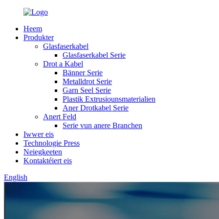
Heem
Produkter
Glasfaserkabel
Glasfaserkabel Serie
Drot a Kabel
Bänner Serie
Metalldrot Serie
Garn Seel Serie
Plastik Extrusiounsmaterialien
Aner Drotkabel Serie
Anert Feld
Serie vun anere Branchen
Iwwer eis
Technologie Press
Neiegkeeten
Kontaktéiert eis
English