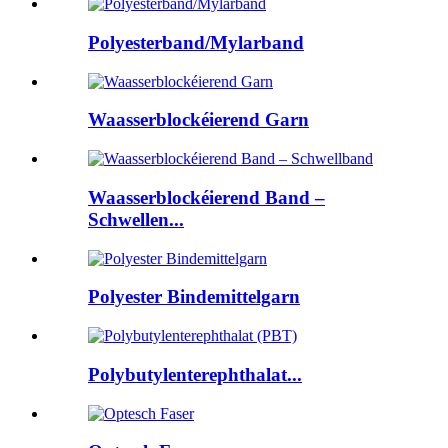
Polyesterband/Mylarband
Waasserblockéierend Garn
Waasserblockéierend Band –
Schwellen...
Polyester Bindemittelgarn
Polybutylenterephthalat...