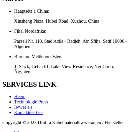
Haaptsëtz a China:
Xinsheng Plaza, Hubei Road, Xuzhou, China
Filial Nordafrika:
Parzell Nr. 110, Stad Acila - Radjeh, Ain Sfiha, Setif 19000 -
Algerien
Büro am Mëttleren Osten:
1. Stack, Gebai 61, Lake View Residence, Nei-Cario,
Ägypten
SERVICES LINK
Heem
Technologie Press
Iwwer eis
Kontaktéiert eis
Copyright © 2023 Drot- a Kabelmaterialliwweranten / Hiersteller