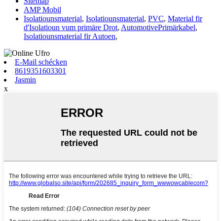
Sitemap
AMP Mobil
Isolatiounsmaterial
,
Isolatiounsmaterial
,
PVC
,
Material fir
d'Isolatioun vum primäre Drot
,
AutomotivePrimärkabel
,
Isolatiounsmaterial fir Autoen
,
E-Mail schécken
8619351603301
Jasmin
x