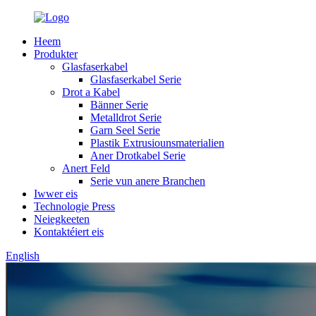
Heem
Produkter
Glasfaserkabel
Glasfaserkabel Serie
Drot a Kabel
Bänner Serie
Metalldrot Serie
Garn Seel Serie
Plastik Extrusiounsmaterialien
Aner Drotkabel Serie
Anert Feld
Serie vun anere Branchen
Iwwer eis
Technologie Press
Neiegkeeten
Kontaktéiert eis
English