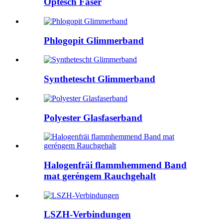
Optesch Faser
Phlogopit Glimmerband
Synthetescht Glimmerband
Polyester Glasfaserband
Halogenfräi flammhemmend Band
mat geréngem Rauchgehalt
LSZH-Verbindungen