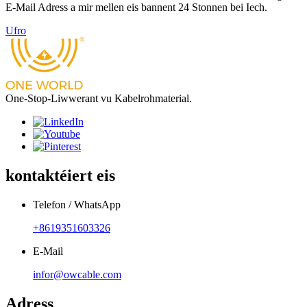
E-Mail Adress a mir mellen eis bannent 24 Stonnen bei Iech.
Ufro
One-Stop-Liwwerant vu Kabelrohmaterial.
kontaktéiert eis
Telefon / WhatsApp
+8619351603326
E-Mail
infor@owcable.com
Adress