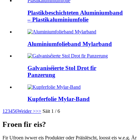
Plastikbeschichteten Aluminiumband
– Plastikaluminiumfolie
Aluminiumfolieband Mylarband
Galvaniséierte Stol Drot fir
Panzerung
Kupferfolie Mylar-Band
1
2
3
4
5
6
Weider >
>>
Säit 1 / 6
Froen fir eis?
Fir Ufroen iwwer eis Produkter oder Präislëscht, loosst eis w.e.g. Är