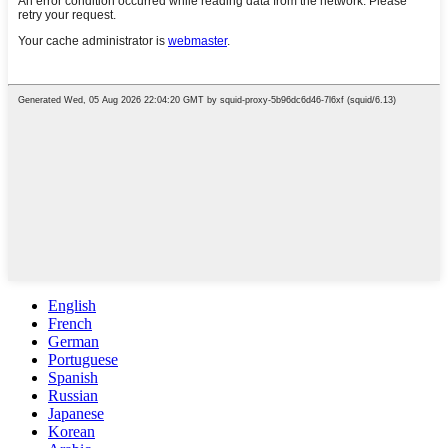
English
French
German
Portuguese
Spanish
Russian
Japanese
Korean