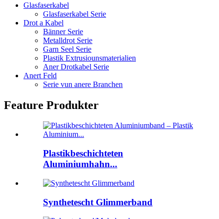
Glasfaserkabel
Glasfaserkabel Serie
Drot a Kabel
Bänner Serie
Metalldrot Serie
Garn Seel Serie
Plastik Extrusiounsmaterialien
Aner Drotkabel Serie
Anert Feld
Serie vun anere Branchen
Feature Produkter
Plastikbeschichteten
Aluminiumhahn...
Synthetescht Glimmerband