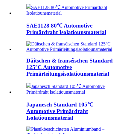
SAE1128 80℃ Automotive
Primärdraht Isolatiounsmaterial
Däitschen & franséischen Standard
125°C Automotive
Primärleitungsisolatiounsmaterial
Japanesch Standard 105℃
Automotive Primärdraht
Isolatiounsmaterial